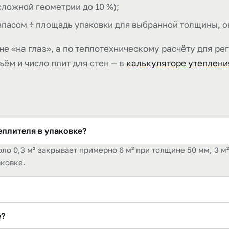
 сложной геометрии до 10 %);
апасом ÷ площадь упаковки для выбранной толщины, о
е «на глаз», а по теплотехническому расчёту для ре
бъём и число плит для стен — в
калькуляторе утеплени
еплителя в упаковке?
ло 0,3 м³ закрывает примерно 6 м² при толщине 50 мм, 3 м² 
аковке.
 около 0,3 м³. Число плит и площадь зависят от толщины: п
е?
ю минвату считают по длине рулона и ширине.