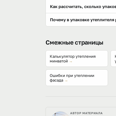
Пенопласт (ППС) фасуют упаковкам
Как рассчитать, сколько упако
упаковке и меньше площадь покры
Разделите площадь конструкции с
Почему в упаковке утеплителя
Толщину утеплителя подбирают по
Упаковку фасуют по объёму (окол
одной упаковки уменьшается: 50 
Смежные страницы
Калькулятор утепления
минватой
→
Ошибки при утеплении
фасада
→
АВТОР МАТЕРИАЛА