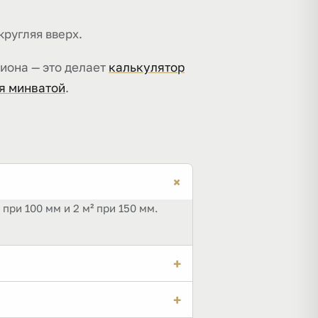
кругляя вверх.
гиона — это делает
калькулятор
я минватой
.
+
при 100 мм и 2 м² при 150 мм.
+
ри 50 мм в упаковке около 6 м²,
+