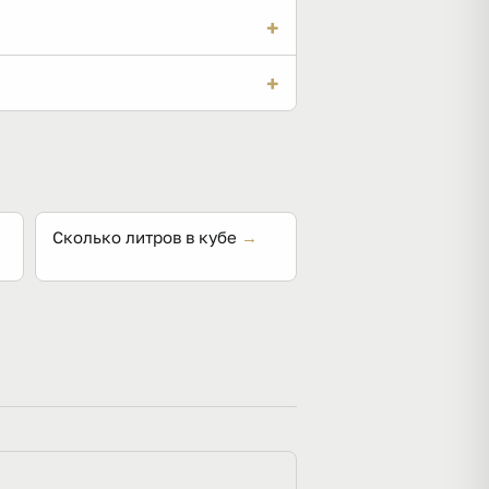
ще лист, тем меньше их в
+
 толщины и округлите вверх.
+
ны плиты площадь покрытия из
Сколько литров в кубе
→