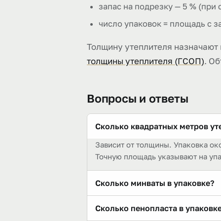
запас на подрезку — 5 % (при
число упаковок = площадь с з
Толщину утеплителя назначают н
толщины утеплителя (ГСОП)
. О
Вопросы и ответы
Сколько квадратных метров ут
Зависит от толщины. Упаковка око
Точную площадь указывают на уп
Сколько минваты в упаковке?
Плитную минвату фасуют по объёму
Сколько пенопласта в упаковк
при 100 мм — около 3 м². Рулонну