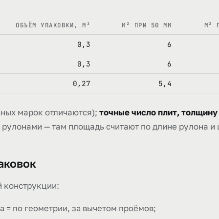
ОБЪЁМ УПАКОВКИ, М³
М² ПРИ 50 ММ
М² 
0,3
6
0,3
6
0,27
5,4
ных марок отличаются);
точные число плит, толщину
 рулонами — там площадь считают по длине рулона и
аковок
 конструкции:
а = по геометрии, за вычетом проёмов;