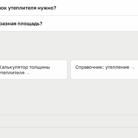
и около 0,3 м³. Число листов зависит от толщины: чем тол
вок утеплителя нужно?
тия. Точные данные — на упаковке.
 запасом 5–10 % на площадь одной упаковки для выбранной
 разная площадь?
 теплотехническому расчёту для вашего региона.
о 0,3 м³), а не по площади. Поэтому при увеличении толщи
мм — вдвое больше квадратов, чем 100 мм.
Калькулятор толщины
Справочник: утепление
→
утеплителя
→