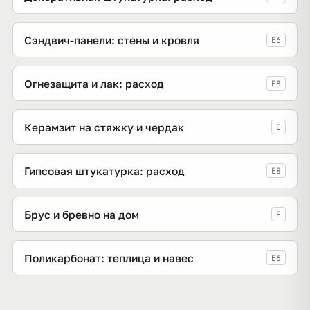
Сэндвич-панели: стены и кровля
E6
Огнезащита и лак: расход
E8
Керамзит на стяжку и чердак
E
Гипсовая штукатурка: расход
E8
Брус и бревно на дом
E
Поликарбонат: теплица и навес
E6