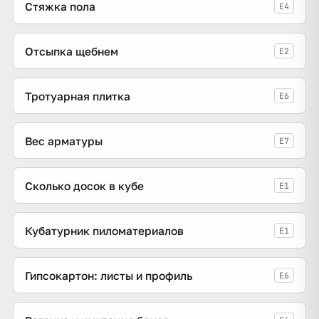
Стяжка пола
E4
Отсыпка щебнем
E2
Тротуарная плитка
E6
Вес арматуры
E7
Сколько досок в кубе
E1
Кубатурник пиломатериалов
E1
Гипсокартон: листы и профиль
E6