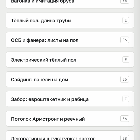
Вагонка и имитация бруса
E6
Тёплый пол: длина трубы
E
ОСБ и фанера: листы на пол
E6
Электрический тёплый пол
E
Сайдинг: панели на дом
E6
Забор: евроштакетник и рабица
E
Потолок Армстронг и реечный
E6
Декоративная штукатурка: расход
E8