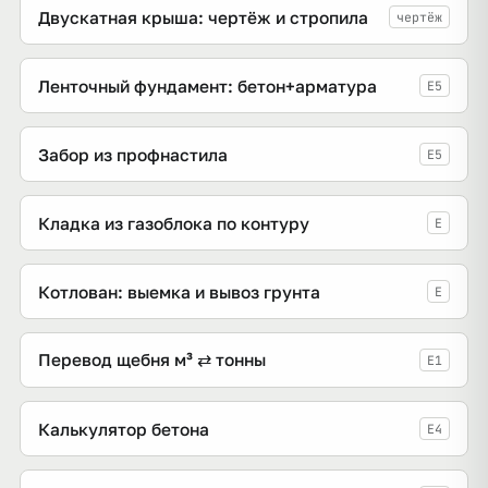
Двускатная крыша: чертёж и стропила
чертёж
Ленточный фундамент: бетон+арматура
E5
Забор из профнастила
E5
Кладка из газоблока по контуру
E
Котлован: выемка и вывоз грунта
E
Перевод щебня м³ ⇄ тонны
E1
Калькулятор бетона
E4