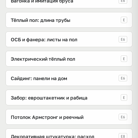
Вагонка и имитация бруса
E6
Тёплый пол: длина трубы
E
ОСБ и фанера: листы на пол
E6
Электрический тёплый пол
E
Сайдинг: панели на дом
E6
Забор: евроштакетник и рабица
E
Потолок Армстронг и реечный
E6
Декоративная штукатурка: расход
E8