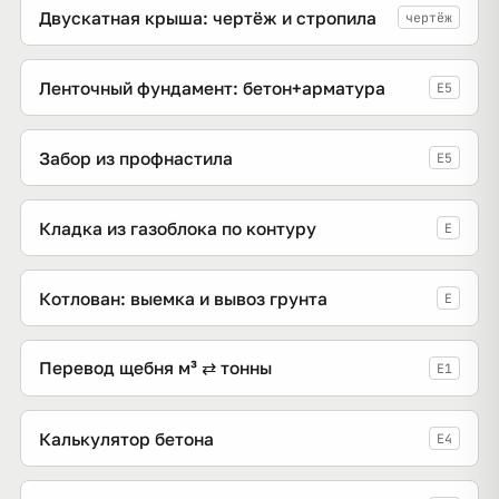
Двускатная крыша: чертёж и стропила
чертёж
Ленточный фундамент: бетон+арматура
E5
Забор из профнастила
E5
Кладка из газоблока по контуру
E
Котлован: выемка и вывоз грунта
E
Перевод щебня м³ ⇄ тонны
E1
Калькулятор бетона
E4