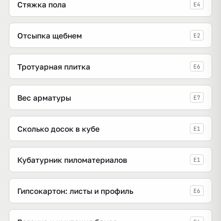
Стяжка пола
E4
Отсыпка щебнем
E2
Тротуарная плитка
E6
Вес арматуры
E7
Сколько досок в кубе
E1
Кубатурник пиломатериалов
E1
Гипсокартон: листы и профиль
E6