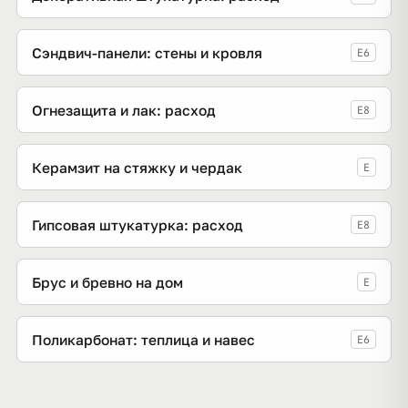
Сэндвич-панели: стены и кровля
E6
Огнезащита и лак: расход
E8
Керамзит на стяжку и чердак
E
Гипсовая штукатурка: расход
E8
Брус и бревно на дом
E
Поликарбонат: теплица и навес
E6