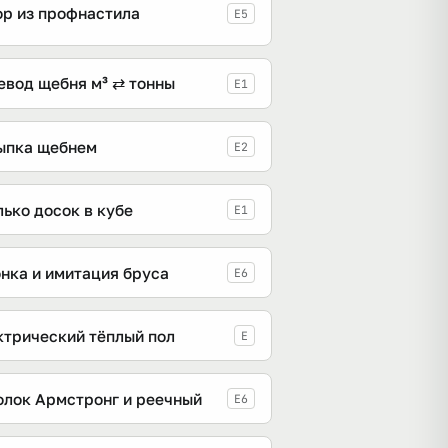
ор из профнастила
E5
евод щебня м³ ⇄ тонны
E1
ыпка щебнем
E2
ько досок в кубе
E1
онка и имитация бруса
E6
ктрический тёплый пол
E
олок Армстронг и реечный
E6