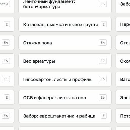
Ленточный фундамент:
Заб
ртёж
E5
бетон+арматура
Пер
Котлован: выемка и вывоз грунта
E
E
Стяжка пола
Отс
E4
E4
Вес арматуры
Скол
E6
E7
Гипсокартон: листы и профиль
Ваг
E1
E6
ОСБ и фанера: листы на пол
Эле
E
E6
Забор: евроштакетник и рабица
Пот
E6
E