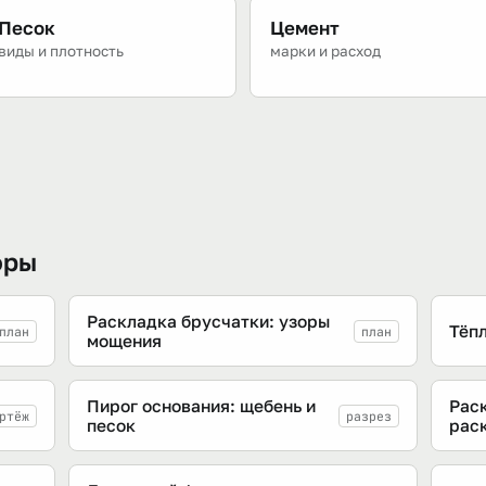
Песок
Цемент
виды и плотность
марки и расход
оры
Раскладка брусчатки: узоры
Тёпл
план
план
мощения
Пирог основания: щебень и
Рас
ртёж
разрез
песок
рас