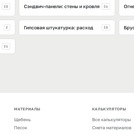
Сэндвич-панели: стены и кровля
Огне
E8
E6
Гипсовая штукатурка: расход
Брус
E
E8
E6
МАТЕРИАЛЫ
КАЛЬКУЛЯТОРЫ
Щебень
Все калькуляторы
Песок
Смета материалов