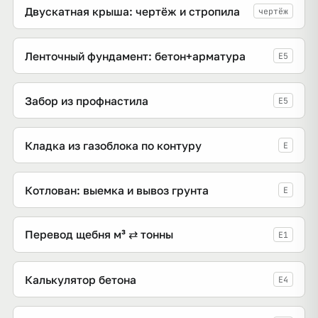
Двускатная крыша: чертёж и стропила
чертёж
Ленточный фундамент: бетон+арматура
E5
Забор из профнастила
E5
Кладка из газоблока по контуру
E
Котлован: выемка и вывоз грунта
E
Перевод щебня м³ ⇄ тонны
E1
Калькулятор бетона
E4