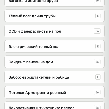
Вагонка и имитация бруса
E6
Тёплый пол: длина трубы
E
ОСБ и фанера: листы на пол
E6
Электрический тёплый пол
E
Сайдинг: панели на дом
E6
Забор: евроштакетник и рабица
E
Потолок Армстронг и реечный
E6
Декоративная штукатурка: расход
E8