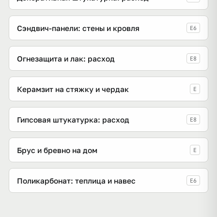
Сэндвич-панели: стены и кровля
E6
Огнезащита и лак: расход
E8
Керамзит на стяжку и чердак
E
Гипсовая штукатурка: расход
E8
Брус и бревно на дом
E
Поликарбонат: теплица и навес
E6