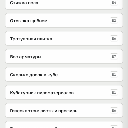
Стяжка пола
E4
Отсыпка щебнем
E2
Тротуарная плитка
E6
Вес арматуры
E7
Сколько досок в кубе
E1
Кубатурник пиломатериалов
E1
Гипсокартон: листы и профиль
E6