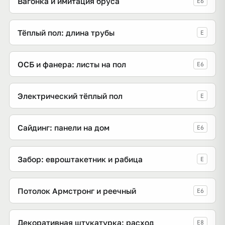
Вагонка и имитация бруса
E6
Тёплый пол: длина трубы
E
ОСБ и фанера: листы на пол
E6
Электрический тёплый пол
E
Сайдинг: панели на дом
E6
Забор: евроштакетник и рабица
E
Потолок Армстронг и реечный
E6
Декоративная штукатурка: расход
E8