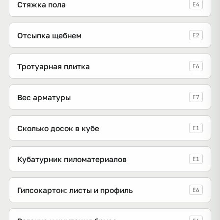
Стяжка пола
E4
Отсыпка щебнем
E2
Тротуарная плитка
E6
Вес арматуры
E7
Сколько досок в кубе
E1
Кубатурник пиломатериалов
E1
Гипсокартон: листы и профиль
E6