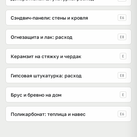
Сэндвич-панели: стены и кровля
E6
Огнезащита и лак: расход
E8
Керамзит на стяжку и чердак
E
Гипсовая штукатурка: расход
E8
Брус и бревно на дом
E
Поликарбонат: теплица и навес
E6