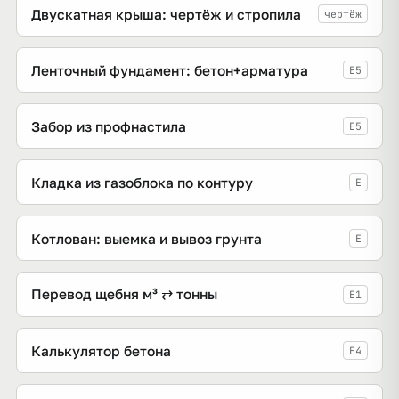
Двускатная крыша: чертёж и стропила
чертёж
Ленточный фундамент: бетон+арматура
E5
Забор из профнастила
E5
Кладка из газоблока по контуру
E
Котлован: выемка и вывоз грунта
E
Перевод щебня м³ ⇄ тонны
E1
Калькулятор бетона
E4