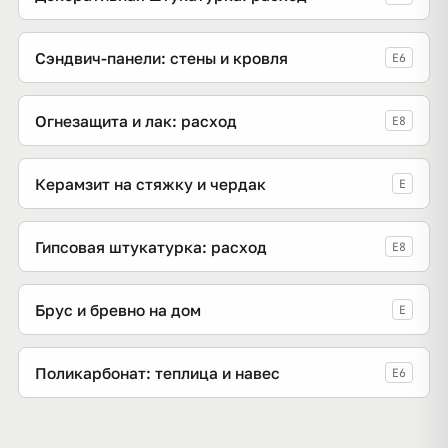
Сэндвич-панели: стены и кровля
E6
Огнезащита и лак: расход
E8
Керамзит на стяжку и чердак
E
Гипсовая штукатурка: расход
E8
Брус и бревно на дом
E
Поликарбонат: теплица и навес
E6