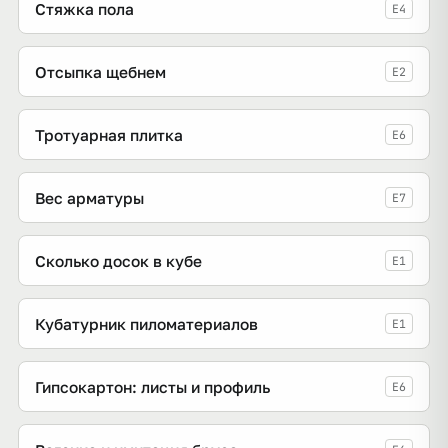
Стяжка пола
E4
Отсыпка щебнем
E2
Тротуарная плитка
E6
Вес арматуры
E7
Сколько досок в кубе
E1
Кубатурник пиломатериалов
E1
Гипсокартон: листы и профиль
E6