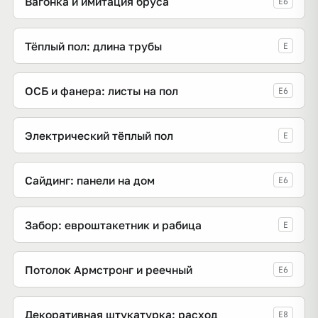
Вагонка и имитация бруса
E6
Тёплый пол: длина трубы
E
ОСБ и фанера: листы на пол
E6
Электрический тёплый пол
E
Сайдинг: панели на дом
E6
Забор: евроштакетник и рабица
E
Потолок Армстронг и реечный
E6
Декоративная штукатурка: расход
E8