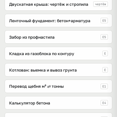
Двускатная крыша: чертёж и стропила
чертёж
Ленточный фундамент: бетон+арматура
E5
Забор из профнастила
E5
Кладка из газоблока по контуру
E
Котлован: выемка и вывоз грунта
E
Перевод щебня м³ ⇄ тонны
E1
Калькулятор бетона
E4