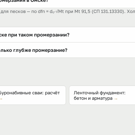
омерзания в Омске?
м для песков — по dfn = d₀·√Mt при Mt 91,5 (СП 131.13330). 
ске при таком промерзании?
df, утеплённую плиту и мелкозаглублённую ленту с тёплой 
олько глубже промерзание?
ти всегда избыточна. Решение принимает проект.
ских 1,4 м по суглинку. Сумма морозов Mt 91,5 против 37,1 
му показателю.
Буронабивные сваи: расчёт
Ленточный фундамент:
→
бетон и арматура
→