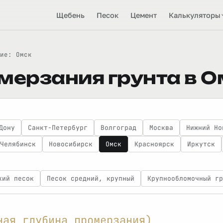
Щебень
Песок
Цемент
Калькуляторы
ие: Омск
мерзания грунта в О
Дону
Санкт-Петербург
Волгоград
Москва
Нижний Но
Челябинск
Новосибирск
Омск
Красноярск
Иркутск
кий песок
Песок средний, крупный
Крупнообломочный гр
ная глубина промерзания)