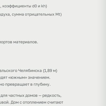
t, коэффициенты d0 и kh)
духа, сумма отрицательных Mt)
портов материалов.
альского Челябинска (1,89 м)
лядят «южным» значением.
но превращает в глубину.
для частных домов — редкость,
швой. Дом с отоплением считают