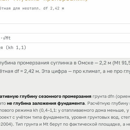
ётная для неотапл. df 2,42 м
₀·√Mt
ия (kh 1,1)
бина промерзания суглинка в Омске — 2,2 м (Mt 91,5)
тная df = 2,42 м. Эта цифра — про климат, а не про 
ативную глубину сезонного промерзания
грунта dfn (ориен
 это
не глубина заложения фундамента
. Расчётную глубину
вого режима kh (0,4–1,1: у отапливаемого дома меньше, у н
оект с учётом типа фундамента, уровня грунтовых вод, степ
-2004). Тип грунта и Mt берут по фактической площадке, а н