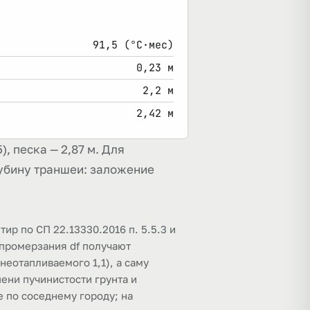
91,5 (°C·мес)
0,23 м
2,2 м
2,42 м
, песка — 2,87 м. Для
глубину траншеи: заложение
тир по СП 22.13330.2016 п. 5.5.3 и
 промерзания df получают
еотапливаемого 1,1), а саму
ени пучинистости грунта и
е по соседнему городу; на