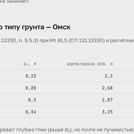
 не занижают.
о типу грунта — Омск
13330, п. 5.5.3) при Mt 91,5 (СП 131.13330) и расчёт
D₀, М
НОРМАТИВНАЯ DFN, М
0,23
2,2
0,28
2,68
0,3
2,87
0,34
3,25
зают глубже глин (выше d₀), но почти не пучинистые