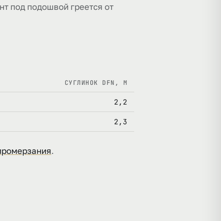
нт под подошвой греется от
СУГЛИНОК DFN, М
2,2
2,3
промерзания
.