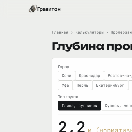
Гравитон
Главная
›
Калькуляторы
›
Промерзан
Глубина про
Город
Сочи
Краснодар
Ростов-на-
Уфа
Пермь
Екатеринбург
Тип грунта
Глина, суглинок
Супесь, мел
2,2
м (норматив