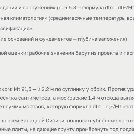
зданий и сооружений» (п. 5.5.3 — формула dfn = d0·√M
ьная климатология» (среднемесячные температуры воз
ассификация»
ние оснований и фундаментов — глубина заложения)
ой оценки; рабочие значения берут из проекта и пас
ом: Mt 91,5 — и 2,2 м по суглинку у обоих. Против ур
есятка сантиметров, а московские 1,4 м отсюда выг
т сумму морозов, которую формула dfn = d₀·√Mt чест
 во всей Западной Сибири: полнозаглублённые ленты 
нные плиты, не дающие грунту промёрзнуть под подо