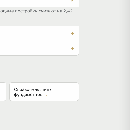
+
Холодные постройки считают на 2,42
+
отмосткой. Глубокая лента на
+
— сибирская зима в два с
Справочник: типы
фундаментов
→