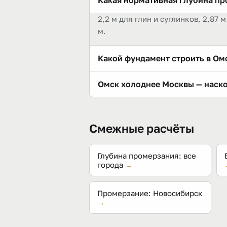
Какая нормативная глубина пр
2,2 м для глин и суглинков, 2,87 
м.
Какой фундамент строить в Ом
Чаще всего сравнивают сваи ниже 
Омск холоднее Москвы — наск
2,42 м для холодного случая поч
Существенно: 2,2 м против москов
половиной раза «тяжелее» по это
Смежные расчёты
Глубина промерзания: все
города
→
Промерзание: Новосибирск
→