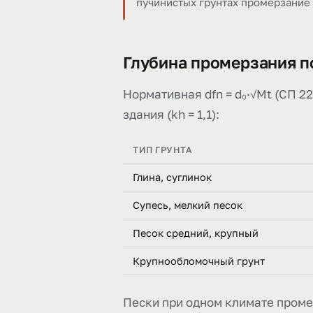
пучинистых грунтах промерзание
Глубина промерзания п
Нормативная dfn = d₀·√Mt (СП 22.
здания (kh = 1,1):
ТИП ГРУНТА
Глина, суглинок
Супесь, мелкий песок
Песок средний, крупный
Крупнообломочный грунт
Пески при одном климате промер