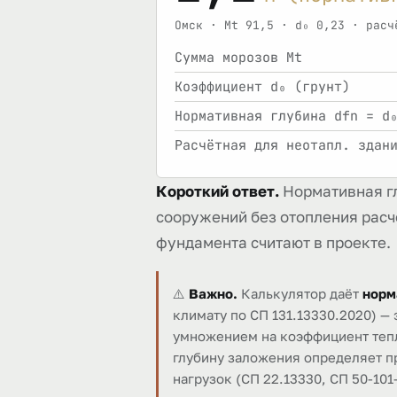
Омск · Mt 91,5 · d₀ 0,23 · расч
Сумма морозов Mt
Коэффициент d₀ (грунт)
Нормативная глубина dfn = d
Расчётная для неотапл. здан
Короткий ответ.
Нормативная глу
сооружений без отопления расчё
фундамента считают в проекте.
⚠️
Важно.
Калькулятор даёт
норм
климату по СП 131.13330.2020) —
умножением на коэффициент тепло
глубину заложения определяет пр
нагрузок (СП 22.13330, СП 50-101