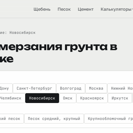
Щебень
Песок
Цемент
Калькуляторы
ие: Новосибирск
мерзания грунта в
ке
Дону
Санкт-Петербург
Волгоград
Москва
Нижний Но
Челябинск
Новосибирск
Омск
Красноярск
Иркутск
кий песок
Песок средний, крупный
Крупнообломочный гр