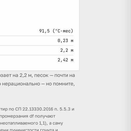
91,5 (°C·мес)
0,23 м
2,2 м
2,42 м
ает на 2,2 м, песок — почти на
то нерационально — но помните,
тир по СП 22.13330.2016 п. 5.5.3 и
 промерзания df получают
еотапливаемого 1,1), а саму
ени пучинистости грунта и