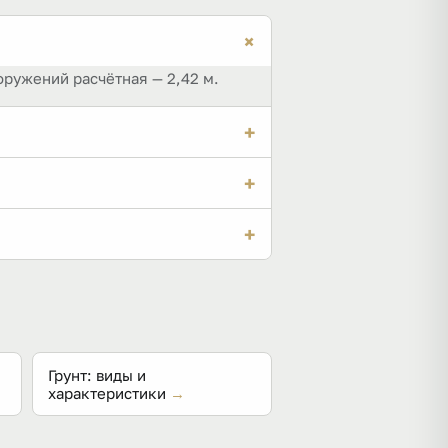
+
ооружений расчётная — 2,42 м.
+
нах он редко оптимален.
+
за проектом.
дение климатических
+
тир тот же — 2,2 м по суглинку с
Грунт: виды и
характеристики
→