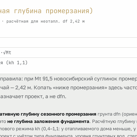
ная глубина промерзания)
 · расчётная для неотапл. df 2,42 м
₀·√Mt
ия (kh 1,1)
равила: при Mt 91,5 новосибирский суглинок промерз
лучай — 2,42 м. Копать «ниже промерзания» здесь час
значает проект, а не dfn.
ативную глубину сезонного промерзания
грунта dfn (ориен
 это
не глубина заложения фундамента
. Расчётную глубину
вого режима kh (0,4–1,1: у отапливаемого дома меньше, у н
оект с учётом типа фундамента, уровня грунтовых вод, степ