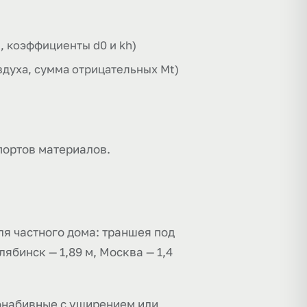
t, коэффициенты d0 и kh)
духа, сумма отрицательных Mt)
портов материалов.
ля частного дома: траншея под
ябинск — 1,89 м, Москва — 1,4
онабивные с уширением или