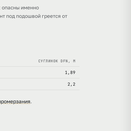
; опасны именно
нт под подошвой греется от
СУГЛИНОК DFN, М
1,89
2,2
промерзания
.