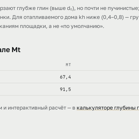
зают глубже глин (выше d₀), но почти не пучинистые
ки. Для отапливаемого дома kh ниже (0,4–0,8) — гру
сканиям площадки, а не «по умолчанию».
але Mt
MT
67,4
91,5
м и интерактивный расчёт — в
калькуляторе глубины 