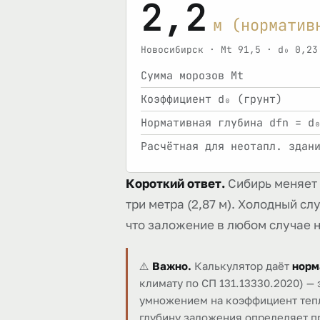
2,2
м (норматив
Новосибирск · Mt 91,5 · d₀ 0,23
Сумма морозов Mt
Коэффициент d₀ (грунт)
Нормативная глубина dfn = d
Расчётная для неотапл. здан
Короткий ответ.
Сибирь меняет п
три метра (2,87 м). Холодный с
что заложение в любом случае на
⚠️
Важно.
Калькулятор даёт
норм
климату по СП 131.13330.2020) —
умножением на коэффициент тепло
глубину заложения определяет пр