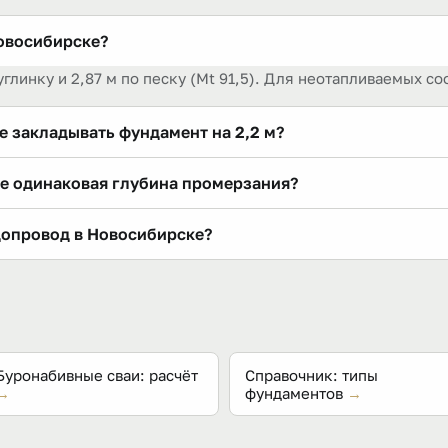
овосибирске?
углинку и 2,87 м по песку (Mt 91,5). Для неотапливаемых с
е закладывать фундамент на 2,2 м?
один из способов защиты от пучения, и на сибирских глуби
е одинаковая глубина промерзания?
df решают ту же задачу дешевле по трудозатратам. Выбор — 
морозов Mt 91,5, поэтому dfn совпадает — 2,2 м. Это совпа
допровод в Новосибирске?
родов.
 промерзания грунта либо утепляют и греют кабелем. Ориен
оект наружных сетей.
Буронабивные сваи: расчёт
Справочник: типы
→
фундаментов
→