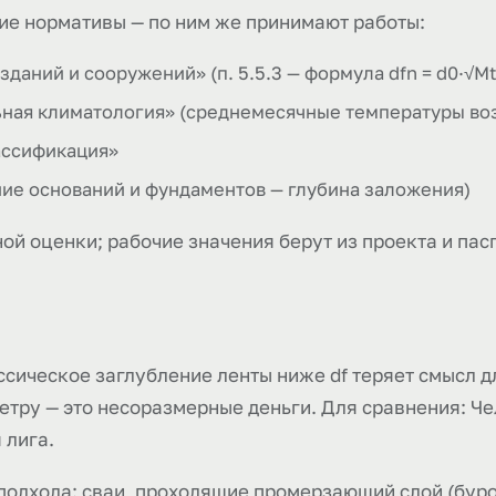
ие нормативы — по ним же принимают работы:
зданий и сооружений» (п. 5.5.3 — формула dfn = d0·√M
ьная климатология» (среднемесячные температуры воз
ассификация»
ние оснований и фундаментов — глубина заложения)
ой оценки; рабочие значения берут из проекта и пас
сическое заглубление ленты ниже df теряет смысл д
етру — это несоразмерные деньги. Для сравнения: Чел
 лига.
подхода: сваи, проходящие промерзающий слой (бур