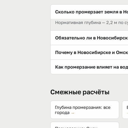
Сколько промерзает земля в Н
Нормативная глубина — 2,2 м по с
Обязательно ли в Новосибирск
Нет. «Ниже промерзания» — лишь 
Почему в Новосибирске и Омск
Утеплённая плита или сваи ниже 
У обоих городов по СП 131 сумма 
Как промерзание влияет на во
характеристик двух сибирских го
Трубы прокладывают ниже глубины
запасом. Точную отметку даёт пр
Смежные расчёты
Глубина промерзания: все
города
→