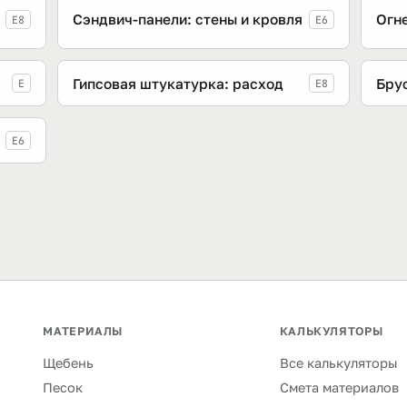
Сэндвич-панели: стены и кровля
Огне
E8
E6
Гипсовая штукатурка: расход
Брус
E
E8
E6
МАТЕРИАЛЫ
КАЛЬКУЛЯТОРЫ
Щебень
Все калькуляторы
Песок
Смета материалов