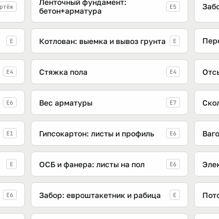
Ленточный фундамент:
Заб
ртёж
E5
бетон+арматура
Пер
Котлован: выемка и вывоз грунта
E
E
Стяжка пола
Отс
E4
E4
Вес арматуры
Скол
E6
E7
Гипсокартон: листы и профиль
Ваг
E1
E6
ОСБ и фанера: листы на пол
Эле
E
E6
Забор: евроштакетник и рабица
Пот
E6
E