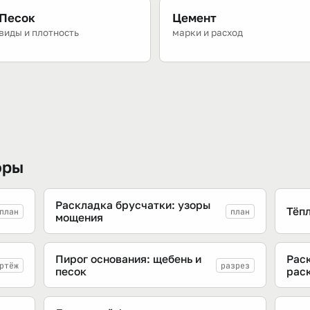
Песок
Цемент
виды и плотность
марки и расход
оры
Раскладка брусчатки: узоры
Тёпл
план
план
мощения
Пирог основания: щебень и
Рас
ртёж
разрез
песок
рас