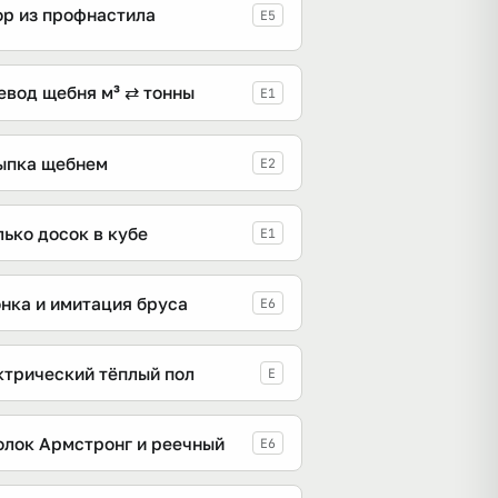
ор из профнастила
E5
евод щебня м³ ⇄ тонны
E1
ыпка щебнем
E2
ько досок в кубе
E1
онка и имитация бруса
E6
ктрический тёплый пол
E
олок Армстронг и реечный
E6