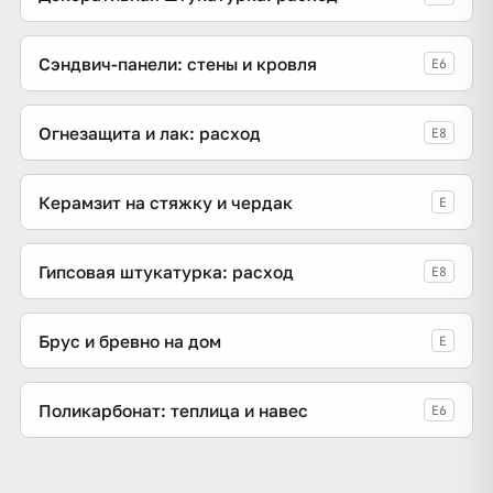
Сэндвич-панели: стены и кровля
E6
Огнезащита и лак: расход
E8
Керамзит на стяжку и чердак
E
Гипсовая штукатурка: расход
E8
Брус и бревно на дом
E
Поликарбонат: теплица и навес
E6