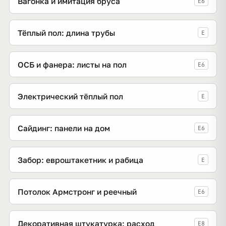
Вагонка и имитация бруса
E6
Тёплый пол: длина трубы
E
ОСБ и фанера: листы на пол
E6
Электрический тёплый пол
E
Сайдинг: панели на дом
E6
Забор: евроштакетник и рабица
E
Потолок Армстронг и реечный
E6
Декоративная штукатурка: расход
E8