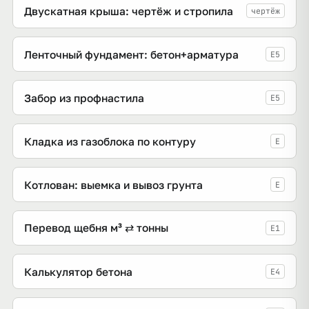
Двускатная крыша: чертёж и стропила
чертёж
Ленточный фундамент: бетон+арматура
E5
Забор из профнастила
E5
Кладка из газоблока по контуру
E
Котлован: выемка и вывоз грунта
E
Перевод щебня м³ ⇄ тонны
E1
Калькулятор бетона
E4