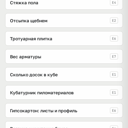
Стяжка пола
E4
Отсыпка щебнем
E2
Тротуарная плитка
E6
Вес арматуры
E7
Сколько досок в кубе
E1
Кубатурник пиломатериалов
E1
Гипсокартон: листы и профиль
E6