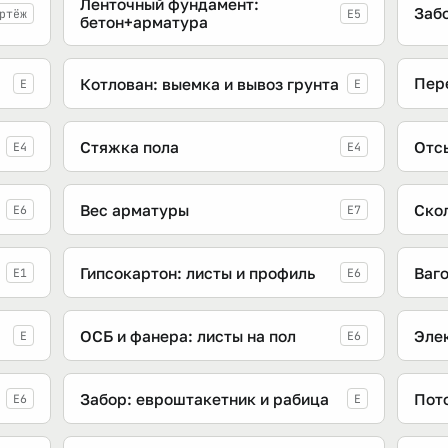
Ленточный фундамент:
Заб
ртёж
E5
бетон+арматура
Пер
Котлован: выемка и вывоз грунта
E
E
Стяжка пола
Отс
E4
E4
Вес арматуры
Скол
E6
E7
Гипсокартон: листы и профиль
Ваг
E1
E6
ОСБ и фанера: листы на пол
Эле
E
E6
Забор: евроштакетник и рабица
Пот
E6
E