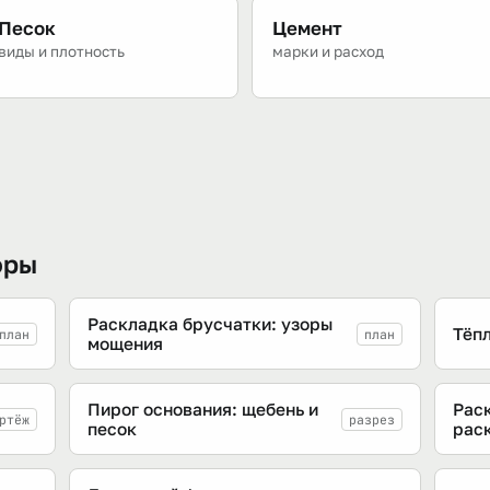
Песок
Цемент
виды и плотность
марки и расход
оры
Раскладка брусчатки: узоры
Тёпл
план
план
мощения
Пирог основания: щебень и
Рас
ртёж
разрез
песок
рас