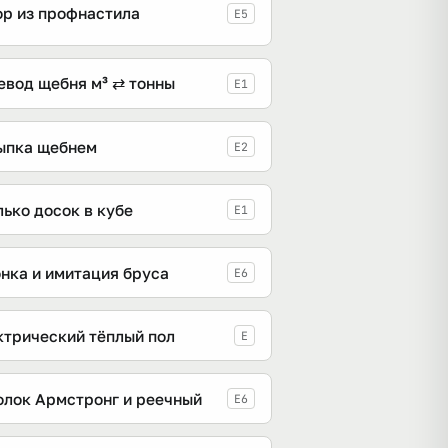
ор из профнастила
E5
евод щебня м³ ⇄ тонны
E1
ыпка щебнем
E2
ько досок в кубе
E1
онка и имитация бруса
E6
ктрический тёплый пол
E
олок Армстронг и реечный
E6