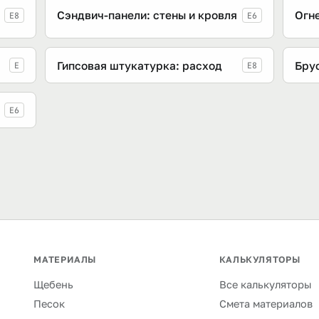
Сэндвич-панели: стены и кровля
Огне
E8
E6
Гипсовая штукатурка: расход
Брус
E
E8
E6
МАТЕРИАЛЫ
КАЛЬКУЛЯТОРЫ
Щебень
Все калькуляторы
Песок
Смета материалов