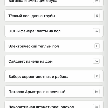
Вагонка и имитация бруса
E6
Тёплый пол: длина трубы
E
ОСБ и фанера: листы на пол
E6
Электрический тёплый пол
E
Сайдинг: панели на дом
E6
Забор: евроштакетник и рабица
E
Потолок Армстронг и реечный
E6
Декоративная штукатурка: расход
E8