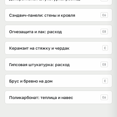
Сэндвич-панели: стены и кровля
E6
Огнезащита и лак: расход
E8
Керамзит на стяжку и чердак
E
Гипсовая штукатурка: расход
E8
Брус и бревно на дом
E
Поликарбонат: теплица и навес
E6