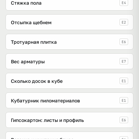
Стяжка пола
E4
Отсыпка щебнем
E2
Тротуарная плитка
E6
Вес арматуры
E7
Сколько досок в кубе
E1
Кубатурник пиломатериалов
E1
Гипсокартон: листы и профиль
E6