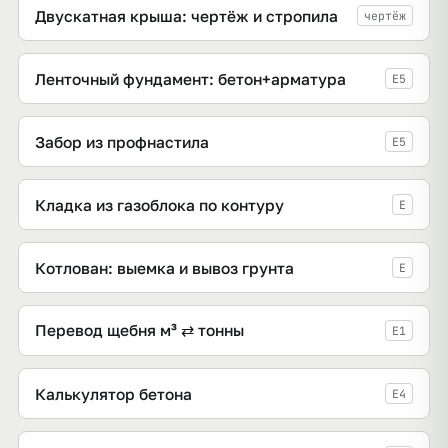
Двускатная крыша: чертёж и стропила
чертёж
Ленточный фундамент: бетон+арматура
E5
Забор из профнастила
E5
Кладка из газоблока по контуру
E
Котлован: выемка и вывоз грунта
E
Перевод щебня м³ ⇄ тонны
E1
Калькулятор бетона
E4