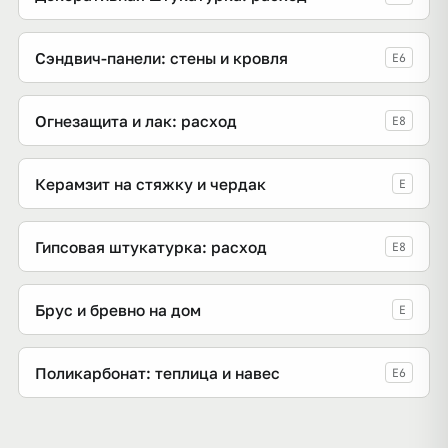
Сэндвич-панели: стены и кровля
E6
Огнезащита и лак: расход
E8
Керамзит на стяжку и чердак
E
Гипсовая штукатурка: расход
E8
Брус и бревно на дом
E
Поликарбонат: теплица и навес
E6