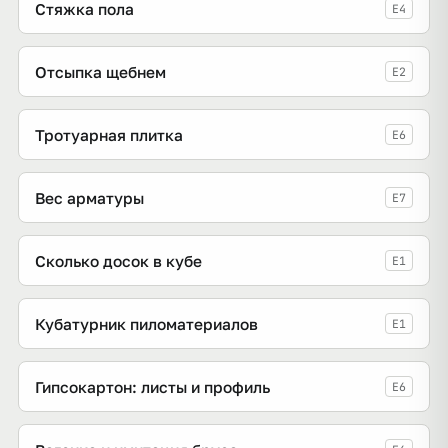
Стяжка пола
E4
Отсыпка щебнем
E2
Тротуарная плитка
E6
Вес арматуры
E7
Сколько досок в кубе
E1
Кубатурник пиломатериалов
E1
Гипсокартон: листы и профиль
E6