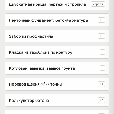
Двускатная крыша: чертёж и стропила
чертёж
Ленточный фундамент: бетон+арматура
E5
Забор из профнастила
E5
Кладка из газоблока по контуру
E
Котлован: выемка и вывоз грунта
E
Перевод щебня м³ ⇄ тонны
E1
Калькулятор бетона
E4