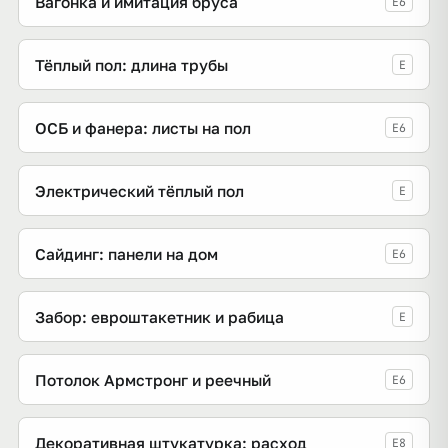
Вагонка и имитация бруса
E6
Тёплый пол: длина трубы
E
ОСБ и фанера: листы на пол
E6
Электрический тёплый пол
E
Сайдинг: панели на дом
E6
Забор: евроштакетник и рабица
E
Потолок Армстронг и реечный
E6
Декоративная штукатурка: расход
E8