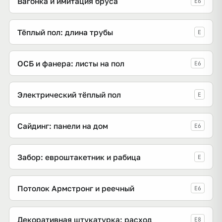
Вагонка и имитация бруса
E6
Тёплый пол: длина трубы
E
ОСБ и фанера: листы на пол
E6
Электрический тёплый пол
E
Сайдинг: панели на дом
E6
Забор: евроштакетник и рабица
E
Потолок Армстронг и реечный
E6
Декоративная штукатурка: расход
E8