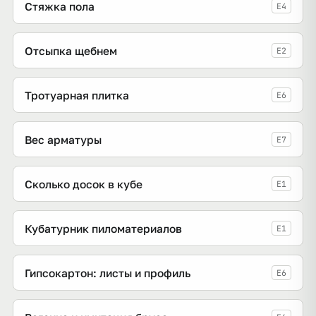
Стяжка пола
E4
Отсыпка щебнем
E2
Тротуарная плитка
E6
Вес арматуры
E7
Сколько досок в кубе
E1
Кубатурник пиломатериалов
E1
Гипсокартон: листы и профиль
E6