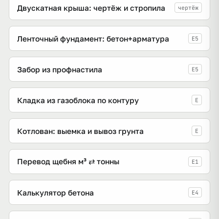
Двускатная крыша: чертёж и стропила
чертёж
Ленточный фундамент: бетон+арматура
E5
Забор из профнастила
E5
Кладка из газоблока по контуру
E
Котлован: выемка и вывоз грунта
E
Перевод щебня м³ ⇄ тонны
E1
Калькулятор бетона
E4