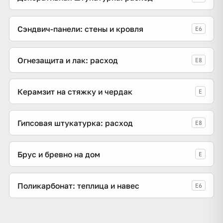
Сэндвич-панели: стены и кровля
E6
Огнезащита и лак: расход
E8
Керамзит на стяжку и чердак
E
Гипсовая штукатурка: расход
E8
Брус и бревно на дом
E
Поликарбонат: теплица и навес
E6