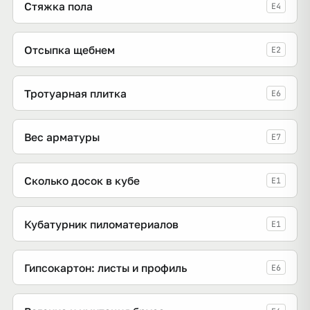
Стяжка пола
E4
Отсыпка щебнем
E2
Тротуарная плитка
E6
Вес арматуры
E7
Сколько досок в кубе
E1
Кубатурник пиломатериалов
E1
Гипсокартон: листы и профиль
E6