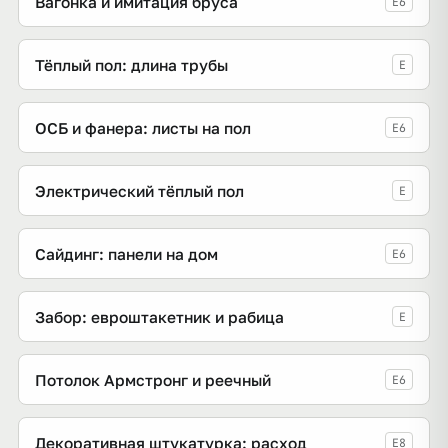
Вагонка и имитация бруса
E6
Тёплый пол: длина трубы
E
ОСБ и фанера: листы на пол
E6
Электрический тёплый пол
E
Сайдинг: панели на дом
E6
Забор: евроштакетник и рабица
E
Потолок Армстронг и реечный
E6
Декоративная штукатурка: расход
E8