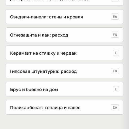
Сэндвич-панели: стены и кровля
E6
Огнезащита и лак: расход
E8
Керамзит на стяжку и чердак
E
Гипсовая штукатурка: расход
E8
Брус и бревно на дом
E
Поликарбонат: теплица и навес
E6