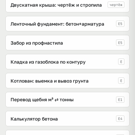
Двускатная крыша: чертёж и стропила
чертёж
Ленточный фундамент: бетон+арматура
E5
Забор из профнастила
E5
Кладка из газоблока по контуру
E
Котлован: выемка и вывоз грунта
E
Перевод щебня м³ ⇄ тонны
E1
Калькулятор бетона
E4