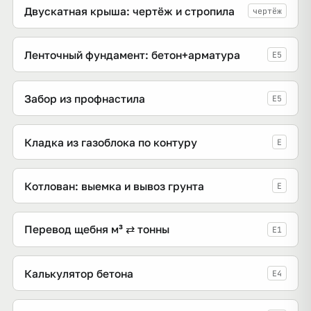
Двускатная крыша: чертёж и стропила
чертёж
Ленточный фундамент: бетон+арматура
E5
Забор из профнастила
E5
Кладка из газоблока по контуру
E
Котлован: выемка и вывоз грунта
E
Перевод щебня м³ ⇄ тонны
E1
Калькулятор бетона
E4