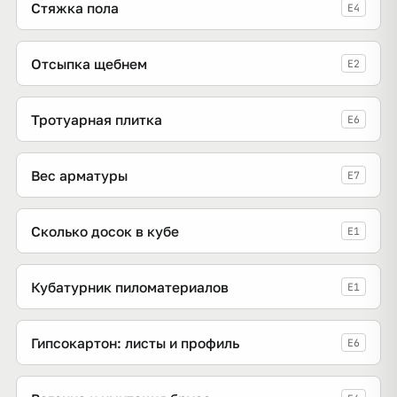
Стяжка пола
E4
Отсыпка щебнем
E2
Тротуарная плитка
E6
Вес арматуры
E7
Сколько досок в кубе
E1
Кубатурник пиломатериалов
E1
Гипсокартон: листы и профиль
E6