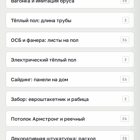
Вагонка и имитация бруса
E6
Тёплый пол: длина трубы
E
ОСБ и фанера: листы на пол
E6
Электрический тёплый пол
E
Сайдинг: панели на дом
E6
Забор: евроштакетник и рабица
E
Потолок Армстронг и реечный
E6
Декоративная штукатурка: расход
E8