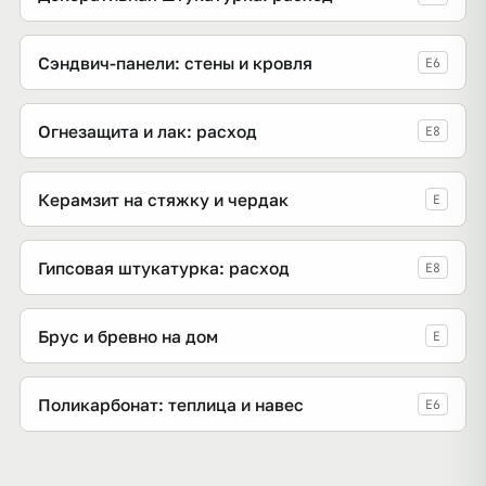
Сэндвич-панели: стены и кровля
E6
Огнезащита и лак: расход
E8
Керамзит на стяжку и чердак
E
Гипсовая штукатурка: расход
E8
Брус и бревно на дом
E
Поликарбонат: теплица и навес
E6